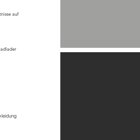
nisse auf
Radlader
kleidung