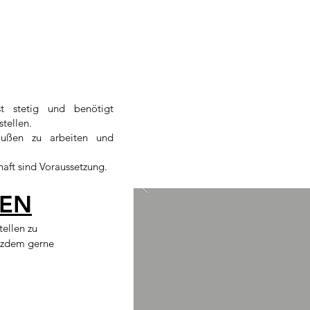
st stetig und benötigt
tellen.
außen zu arbeiten und
aft sind Voraussetzung.
LEN
ellen zu
otzdem gerne